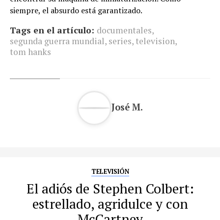
siempre, el absurdo está garantizado.
Tags en el artículo:
documentales
,
segunda guerra mundial
,
series
,
television
,
tom hanks
José M.
TELEVISIÓN
El adiós de Stephen Colbert:
estrellado, agridulce y con
McCartney