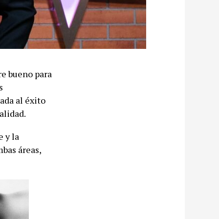
pre bueno para
s
ada al éxito
alidad.
 y la
mbas áreas,