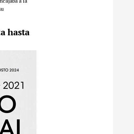
ncajaba a la
su
ta hasta