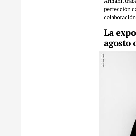
Armani, trab
perfección co
colaboración 
La expo
agosto 