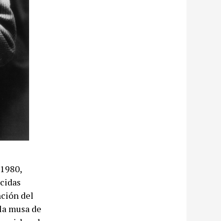
 1980,
cidas
nción del
 la musa de