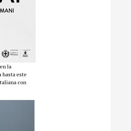
en la
a hasta este
taliana con