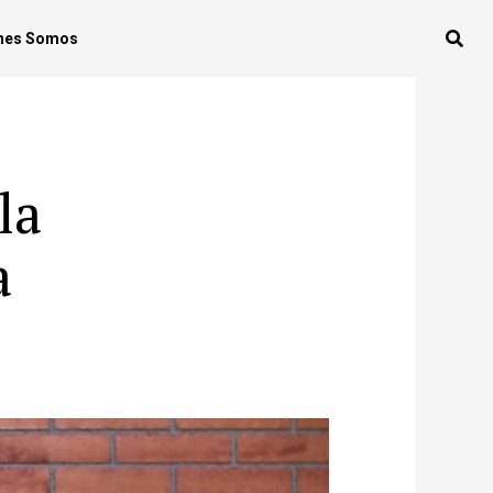
nes Somos
la
a