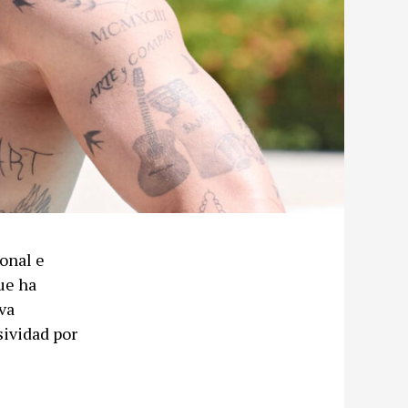
onal e
ue ha
va
sividad por