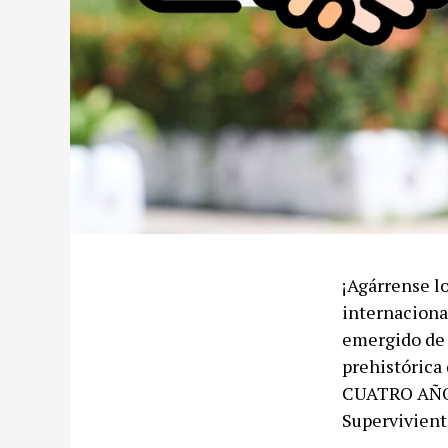
¡Agárrense l
internaciona
emergido de 
prehistórica
CUATRO AÑOS
Supervivient