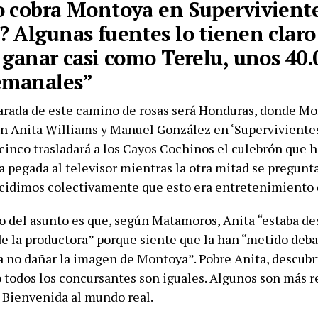
 cobra Montoya en Superviviente
 Algunas fuentes lo tienen claro
 ganar casi como Terelu, unos 40.
emanales”
arada de este camino de rosas será Honduras, donde M
on Anita Williams y Manuel González en ‘Supervivientes 
cinco trasladará a los Cayos Cochinos el culebrón que h
 pegada al televisor mientras la otra mitad se pregunt
dimos colectivamente que esto era entretenimiento d
o del asunto es que, según Matamoros, Anita “estaba d
de la productora” porque siente que la han “metido deba
a no dañar la imagen de Montoya”. Pobre Anita, descub
o todos los concursantes son iguales. Algunos son más r
. Bienvenida al mundo real.