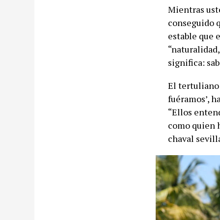
Mientras ust
conseguido q
estable que e
“naturalidad
significa: sa
El tertulian
fuéramos’, ha
“Ellos enten
como quien h
chaval sevill