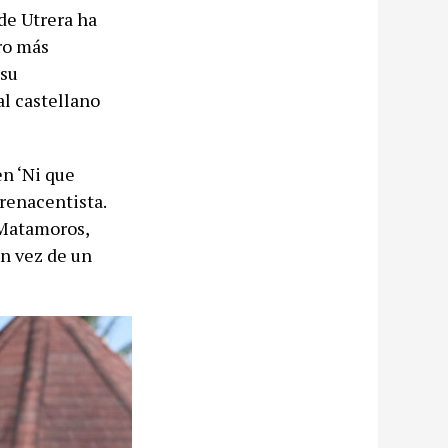
de Utrera ha
ro más
 su
al castellano
en ‘Ni que
 renacentista.
 Matamoros,
n vez de un