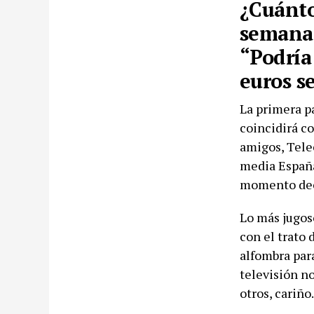
¿Cuánto
semana?
“Podría
euros s
La primera p
coincidirá c
amigos, Tele
media España
momento deci
Lo más jugos
con el trato 
alfombra par
televisión n
otros, cariño