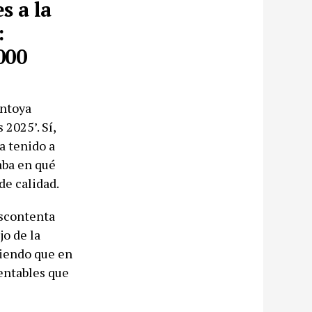
s a la
:
000
ontoya
2025’. Sí,
a tenido a
aba en qué
e calidad.
escontenta
jo de la
riendo que en
entables que