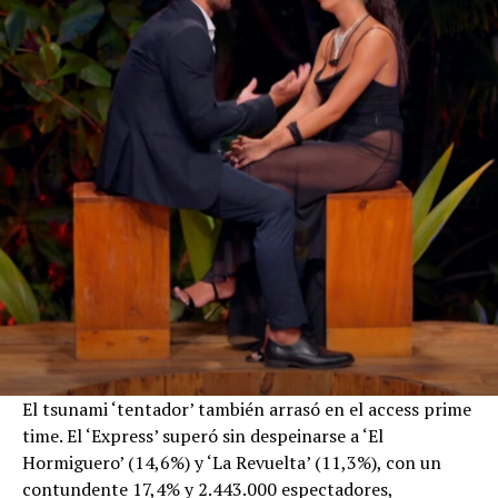
El tsunami ‘tentador’ también arrasó en el access prime
time. El ‘Express’ superó sin despeinarse a ‘El
Hormiguero’ (14,6%) y ‘La Revuelta’ (11,3%), con un
contundente 17,4% y 2.443.000 espectadores,