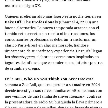
oscuros del siglo XX.
Quienes prefieran algo más ligero esta noche tienen en
Bake Off: The Professionals
(Channel 4, 22:00) una
buena alternativa. La nueva temporada arranca con el
temido reto secreto: sin receta ni instrucciones, los
concursantes profesionales deberán transformar un
clásico Paris-Brest en algo memorable, fiándose
únicamente de su instinto y experiencia. Después llegan
los
showstoppers
, elaboradas creaciones inspiradas en
juguetes de infancia que esconden en su interior postres
de crumble y crema.
En la BBC,
Who Do You Think You Are?
trae esta
semana a Zoe Ball, que tras perder a su madre en 2024
decide investigar sus raíces familiares. «Bromeamos con
que venimos de una familia de sinvergüenzas», confiesa
la presentadora de radio. Su búsqueda la lleva primero a
Glasgow y luego a Cornualles, donde en lugar de piratas