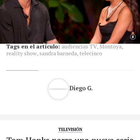
Tags en el artículo:
audiencias TV
,
Montoya
,
reality show
,
sandra barneda
,
telecinco
Diego G.
TELEVISIÓN