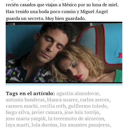
recién casados que viajan a México por su luna de miel.
Han tenido una boda poco común y Miguel Ángel
guarda un secreto. Muy bien guardado.
Tags en el artículo:
agustin almodovar
,
antonio banderas
,
blanca suarez
,
carlos areces
,
carmen machi
,
cecilia roth
,
guillermo toledo
,
hugo silva
,
javier camara
,
jose luis torrijo
,
jose maria yazpik
,
la terremoto de alcorcon
,
laya marti
,
lola dueñas
,
los amantes pasajeros
,