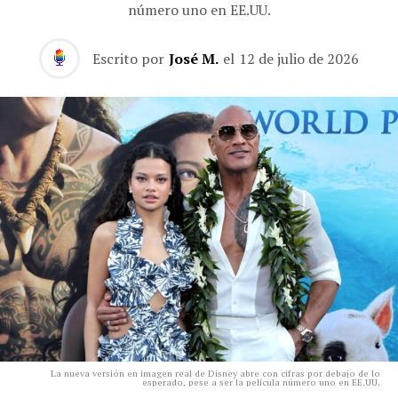
número uno en EE.UU.
Escrito por
José M.
el
12 de julio de 2026
La nueva versión en imagen real de Disney abre con cifras por debajo de lo
esperado, pese a ser la película número uno en EE.UU.