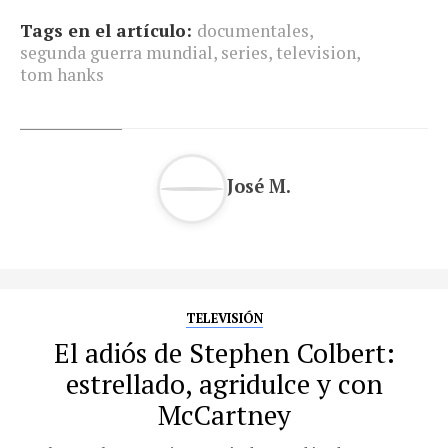
Tags en el artículo:
documentales
,
segunda guerra mundial
,
series
,
television
,
tom hanks
José M.
TELEVISIÓN
El adiós de Stephen Colbert:
estrellado, agridulce y con
McCartney